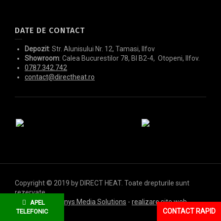
DATE DE CONTACT
Depozit
: Str. Alunisului Nr. 12, Tamasi, Ilfov
Showroom
: Calea Bucurestilor 78, Bl B2-4, Otopeni, Ilfov.
0787.342.742
contact@directheat.ro
Copyright © 2019 by DIRECT HEAT. Toate drepturile sunt
rezervate.
Designed by
Dianys Media Solutions
-
realizare site web
-
APEL
creare site web
CONTACT RAPID
TELEFONIC