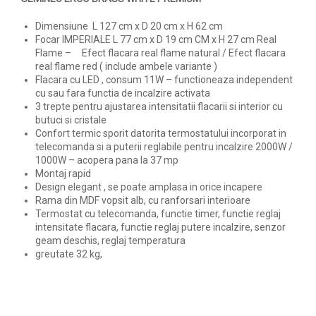
Dimensiune L 127 cm x D 20 cm x H 62 cm
Focar IMPERIALE L 77 cm x D 19 cm CM x H 27 cm Real
Flame – Efect flacara real flame natural / Efect flacara
real flame red ( include ambele variante )
Flacara cu LED , consum 11W – functioneaza independent
cu sau fara functia de incalzire activata
3 trepte pentru ajustarea intensitatii flacarii si interior cu
butuci si cristale
Confort termic sporit datorita termostatului incorporat in
telecomanda si a puterii reglabile pentru incalzire 2000W /
1000W – acopera pana la 37 mp
Montaj rapid
Design elegant , se poate amplasa in orice incapere
Rama din MDF vopsit alb, cu ranforsari interioare
Termostat cu telecomanda, functie timer, functie reglaj
intensitate flacara, functie reglaj putere incalzire, senzor
geam deschis, reglaj temperatura
greutate 32 kg,