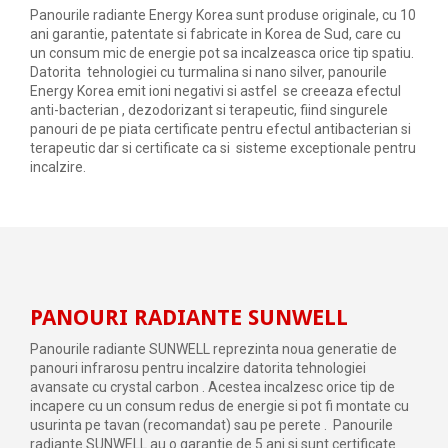
Panourile radiante Energy Korea sunt produse originale, cu 10
ani garantie, patentate si fabricate in Korea de Sud, care cu
un consum mic de energie pot sa incalzeasca orice tip spatiu.
Datorita tehnologiei cu turmalina si nano silver, panourile
Energy Korea emit ioni negativi si astfel se creeaza efectul
anti-bacterian , dezodorizant si terapeutic, fiind singurele
panouri de pe piata certificate pentru efectul antibacterian si
terapeutic dar si certificate ca si sisteme exceptionale pentru
incalzire.
PANOURI RADIANTE SUNWELL
Panourile radiante SUNWELL reprezinta noua generatie de
panouri infrarosu pentru incalzire datorita tehnologiei
avansate cu crystal carbon . Acestea incalzesc orice tip de
incapere cu un consum redus de energie si pot fi montate cu
usurinta pe tavan (recomandat) sau pe perete . Panourile
radiante SUNWELL au o garantie de 5 ani si sunt certificate