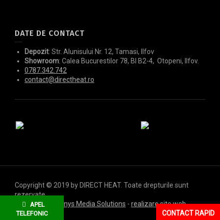
DATE DE CONTACT
Depozit
: Str. Alunisului Nr. 12, Tamasi, Ilfov
Showroom
: Calea Bucurestilor 78, Bl B2-4, Otopeni, Ilfov.
0787.342.742
contact@directheat.ro
Copyright © 2019 by DIRECT HEAT. Toate drepturile sunt
rezervate.
Designed by
Dianys Media Solutions
-
realizare site web
-
APEL
creare site web
CONTACT RAPID
TELEFONIC