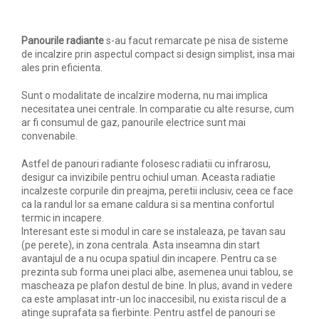
Panourile radiante
s-au facut remarcate pe nisa de sisteme
de incalzire prin aspectul compact si design simplist, insa mai
ales prin eficienta.
Sunt o modalitate de incalzire moderna, nu mai implica
necesitatea unei centrale. In comparatie cu alte resurse, cum
ar fi consumul de gaz, panourile electrice sunt mai
convenabile.
Astfel de panouri radiante folosesc radiatii cu infrarosu,
desigur ca invizibile pentru ochiul uman. Aceasta radiatie
incalzeste corpurile din preajma, peretii inclusiv, ceea ce face
ca la randul lor sa emane caldura si sa mentina confortul
termic in incapere.
Interesant este si modul in care se instaleaza, pe tavan sau
(pe perete), in zona centrala. Asta inseamna din start
avantajul de a nu ocupa spatiul din incapere. Pentru ca se
prezinta sub forma unei placi albe, asemenea unui tablou, se
mascheaza pe plafon destul de bine. In plus, avand in vedere
ca este amplasat intr-un loc inaccesibil, nu exista riscul de a
atinge suprafata sa fierbinte. Pentru astfel de panouri se