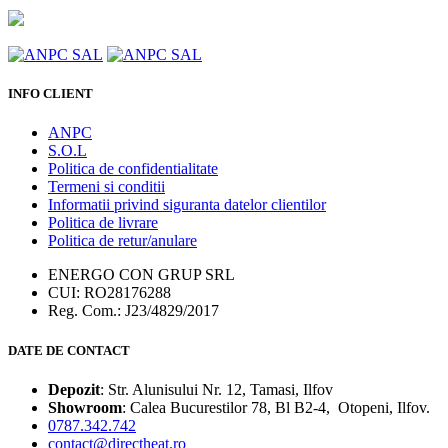
INFO CLIENT
ANPC
S.O.L
Politica de confidentialitate
Termeni si conditii
Informatii privind siguranta datelor clientilor
Politica de livrare
Politica de retur/anulare
ENERGO CON GRUP SRL
CUI: RO28176288
Reg. Com.: J23/4829/2017
DATE DE CONTACT
Depozit
: Str. Alunisului Nr. 12, Tamasi, Ilfov
Showroom
: Calea Bucurestilor 78, Bl B2-4, Otopeni, Ilfov.
0787.342.742
contact@directheat.ro