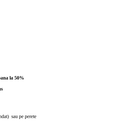
 pana la 50%
us
andat) sau pe perete