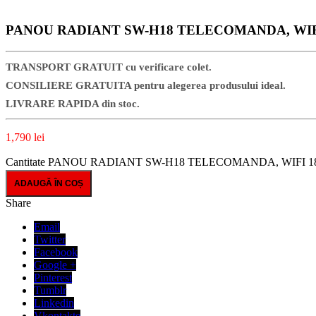
PANOU RADIANT SW-H18 TELECOMANDA, WIFI 18
TRANSPORT GRATUIT cu verificare colet.
CONSILIERE GRATUITA pentru alegerea produsului ideal.
LIVRARE RAPIDA din stoc.
1,790
lei
Cantitate PANOU RADIANT SW-H18 TELECOMANDA, WIFI 1800
ADAUGĂ ÎN COȘ
Share
Email
Twitter
Facebook
Google +
Pinterest
Tumblr
Linkedin
Vkontakte