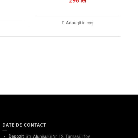
298
lei
Adaugă în coș
DATE DE CONTACT
Depozit
: Str. Alunisului Nr. 12, Tamasi, Ilfov