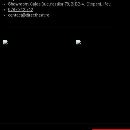
Showroom
: Calea Bucurestilor 78, Bl B2-4, Otopeni, Ilfov.
0787.342.742
contact@directheat.ro